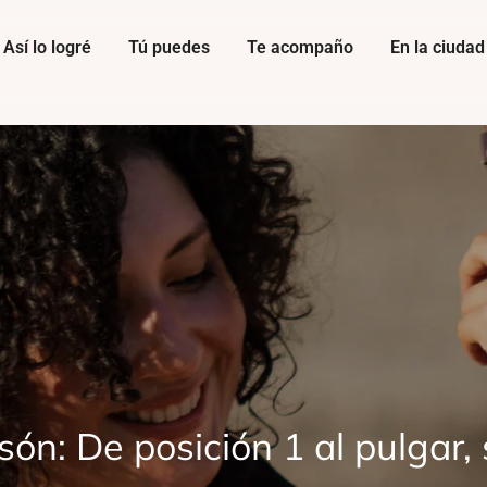
Así lo logré
Tú puedes
Te acompaño
En la ciudad
són: De posición 1 al pulgar, 